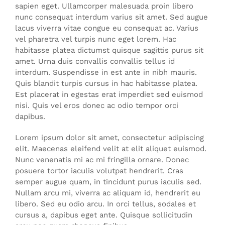
sapien eget. Ullamcorper malesuada proin libero
nunc consequat interdum varius sit amet. Sed augue
lacus viverra vitae congue eu consequat ac. Varius
vel pharetra vel turpis nunc eget lorem. Hac
habitasse platea dictumst quisque sagittis purus sit
amet. Urna duis convallis convallis tellus id
interdum. Suspendisse in est ante in nibh mauris.
Quis blandit turpis cursus in hac habitasse platea.
Est placerat in egestas erat imperdiet sed euismod
nisi. Quis vel eros donec ac odio tempor orci
dapibus.
Lorem ipsum dolor sit amet, consectetur adipiscing
elit. Maecenas eleifend velit at elit aliquet euismod.
Nunc venenatis mi ac mi fringilla ornare. Donec
posuere tortor iaculis volutpat hendrerit. Cras
semper augue quam, in tincidunt purus iaculis sed.
Nullam arcu mi, viverra ac aliquam id, hendrerit eu
libero. Sed eu odio arcu. In orci tellus, sodales et
cursus a, dapibus eget ante. Quisque sollicitudin