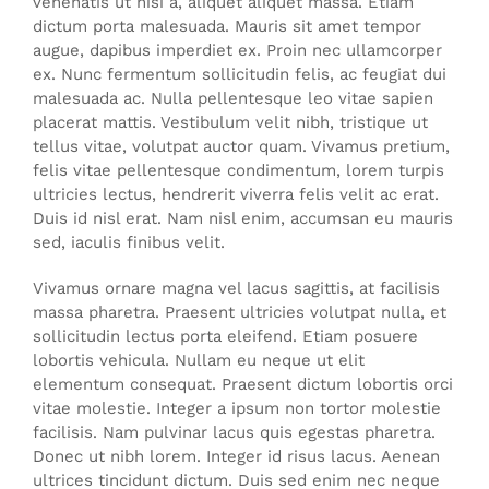
venenatis ut nisi a, aliquet aliquet massa. Etiam
dictum porta malesuada. Mauris sit amet tempor
augue, dapibus imperdiet ex. Proin nec ullamcorper
ex. Nunc fermentum sollicitudin felis, ac feugiat dui
malesuada ac. Nulla pellentesque leo vitae sapien
placerat mattis. Vestibulum velit nibh, tristique ut
tellus vitae, volutpat auctor quam. Vivamus pretium,
felis vitae pellentesque condimentum, lorem turpis
ultricies lectus, hendrerit viverra felis velit ac erat.
Duis id nisl erat. Nam nisl enim, accumsan eu mauris
sed, iaculis finibus velit.
Vivamus ornare magna vel lacus sagittis, at facilisis
massa pharetra. Praesent ultricies volutpat nulla, et
sollicitudin lectus porta eleifend. Etiam posuere
lobortis vehicula. Nullam eu neque ut elit
elementum consequat. Praesent dictum lobortis orci
vitae molestie. Integer a ipsum non tortor molestie
facilisis. Nam pulvinar lacus quis egestas pharetra.
Donec ut nibh lorem. Integer id risus lacus. Aenean
ultrices tincidunt dictum. Duis sed enim nec neque