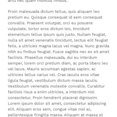
arcu nec quam rhoncus finibus.
Proin malesuada dictum tellus, quis aliquam leo
pretium eu. Quisque consequat id sem consequat
convallis. Praesent volutpat, orci eu posuere
vulputate, tortor eros dictum leo, tincidunt
elementum tellus ipsum quis justo. Nullam feugiat,
nulla sit amet venenatis tincidunt, lectus elit feugiat
felis, a ultricies magna lacus vel magna. Nunc gravida
nibh eu finibus feugiat. Fusce sagittis nec ex sit amet
facilisis. Phasellus malesuada, dui eu interdum
semper, lorem orci pretium diam, ac porta libero leo
vel lacus. Mauris accumsan egestas sapien, ac
ultricies tellus varius vel. Cras iaculis eros vitae
ligula feugiat, vestibulum dictum massa iaculis.
Vestibulum venenatis molestie convallis. Curabitur
facilisis risus a enim ultricies, a interdum nisl
consectetur. Proin hendrerit placerat dignissim.
Lorem ipsum dolor sit amet, consectetur adipiscing
elit. Aliquam eros sem, congue vitae nisl ac,
pellentesque fringilla massa. Aliquam at massa et